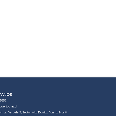
TANOS
5652
uertoplas.cl
Pinos, Parcela 9, Sector Alto Bonito, Puerto Montt