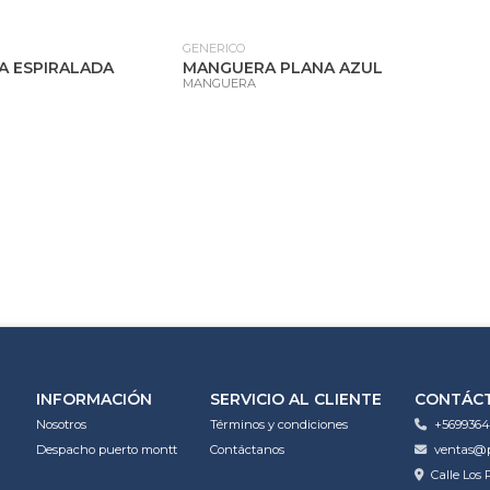
GENERICO
 ESPIRALADA
MANGUERA PLANA AZUL
MANGUERA
INFORMACIÓN
SERVICIO AL CLIENTE
CONTÁC
Nosotros
Términos y condiciones
+5699364
Despacho puerto montt
Contáctanos
ventas@p
Calle Los 