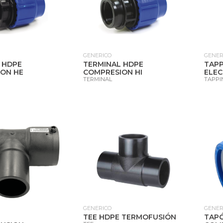
GENERICO
GENER
 HDPE
TERMINAL HDPE
TAPP
ON HE
COMPRESION HI
ELE
TERMINAL
TAPPI
GENERICO
GENER
TEE HDPE TERMOFUSIÓN
TAP