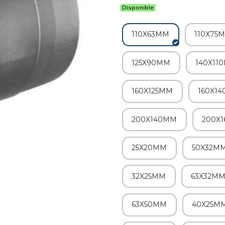
Disponible
110X63MM
110X75
125X90MM
140X11
160X125MM
160X1
200X140MM
200X
25X20MM
50X32M
32X25MM
63X32M
63X50MM
40X25M