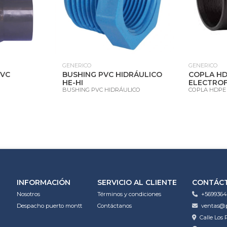
GENERICO
GENERICO
PVC
BUSHING PVC HIDRÁULICO
COPLA H
HE-HI
ELECTRO
BUSHING PVC HIDRÁULICO
COPLA HDPE
INFORMACIÓN
SERVICIO AL CLIENTE
CONTÁC
Nosotros
Términos y condiciones
+5699364
Despacho puerto montt
Contáctanos
ventas@p
Calle Los 