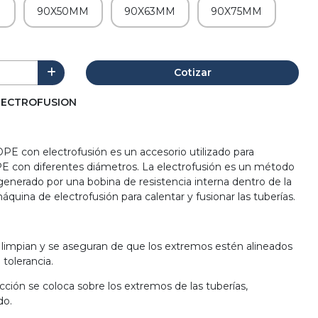
M
90X50MM
90X63MM
90X75MM
Cotizar
LECTROFUSION
E con electrofusión es un accesorio utilizado para
E con diferentes diámetros. La electrofusión es un método
 generado por una bobina de resistencia interna dentro de la
quina de electrofusión para calentar y fusionar las tuberías.
se limpian y se aseguran de que los extremos estén alineados
 tolerancia.
cción se coloca sobre los extremos de las tuberías,
do.