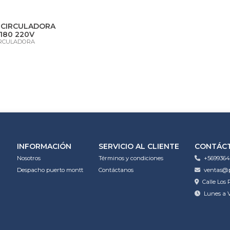
ECIRCULADORA
180 220V
RCULADORA
INFORMACIÓN
SERVICIO AL CLIENTE
CONTÁC
Nosotros
Términos y condiciones
+5699364
Despacho puerto montt
Contáctanos
ventas@p
Calle Los 
Lunes a V