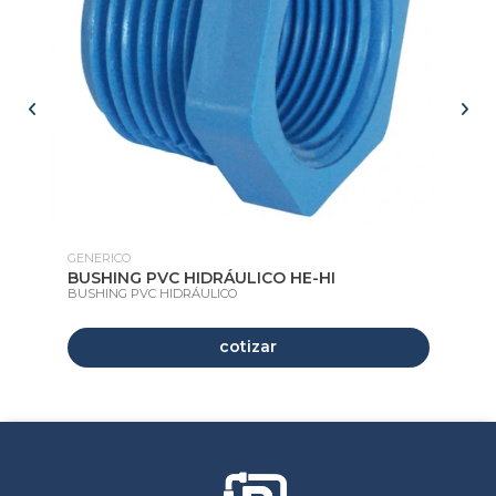
GENERICO
GE
BUSHING PVC HIDRÁULICO HE-HI
TR
BUSHING PVC HIDRÁULICO
TR
cotizar