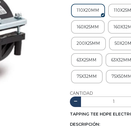
110X20MM
110X25
160X25MM
160X32
200X25MM
50X20
63X25MM
63X32M
75X32MM
75X50M
CANTIDAD
TAPPING TEE HDPE ELECTR
DESCRIPCIÓN: