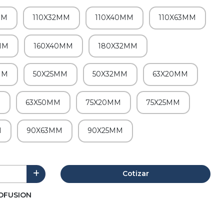
MM
110X32MM
110X40MM
110X63MM
MM
160X40MM
180X32MM
MM
50X25MM
50X32MM
63X20MM
M
63X50MM
75X20MM
75X25MM
M
90X63MM
90X25MM
Cotizar
OFUSION