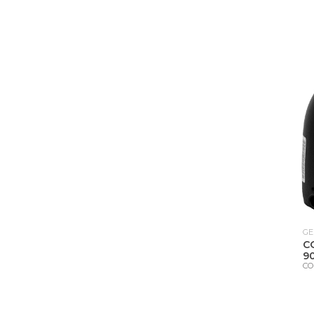
GE
C
9
CO