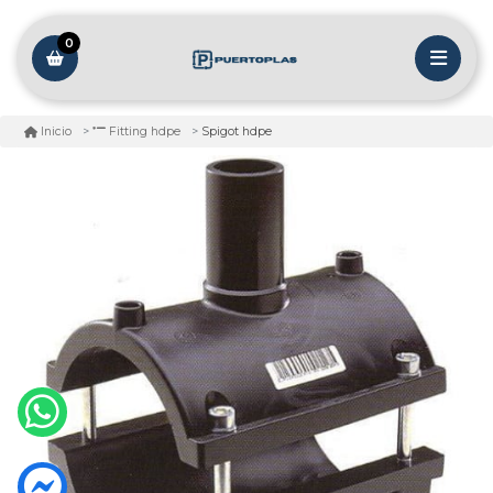
0
Spigot hdpe
Inicio
Fitting hdpe