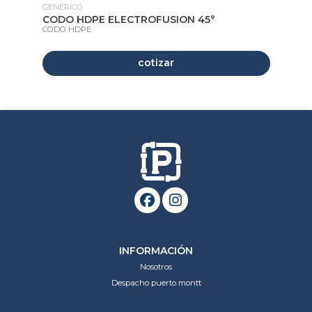
GENERICO
GE
CODO HDPE ELECTROFUSION 45°
CO
CODO HDPE
CO
cotizar
INFORMACIÓN
Nosotros
Despacho puerto montt