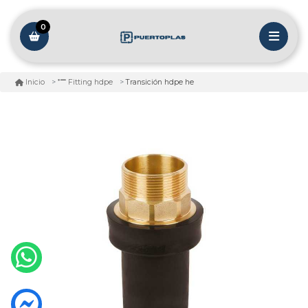
0
Transición hdpe he
Inicio
Fitting hdpe