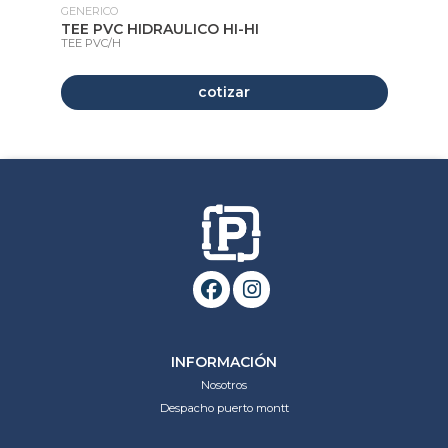
GENERICO
GE
TEE PVC HIDRAULICO HI-HI
VÁ
TEE PVC/H
VÁ
cotizar
INFORMACIÓN
Nosotros
Despacho puerto montt