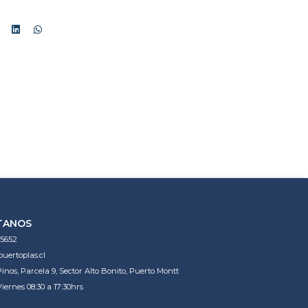
TANOS
5652
uertoplas.cl
Pinos, Parcela 9, Sector Alto Bonito, Puerto Montt
iernes 08:30 a 17:30hrs