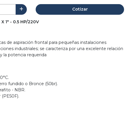
Cotizar
X 1" - 0.5 HP/220V
as de aspiración frontal para pequeñas instalaciones
ones industriales; se caracteriza por una excelente relación
y la potencia requerida
90°C.
rro fundido o Bronce (50br).
rafito - NBR.
r (PE50F).