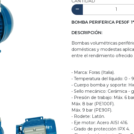
CANTIDAD
BOMBA PERIFERICA PE50F 1" 
DESCRIPCIÓN:
Bombas volumétricas periféric
domésticas y modestas aplicaci
entre el rendimiento ofrecido 
• Marca: Foras (Italia).
• Temperatura del líquido: 0 - 
• Cuerpo bomba y soporte: Hie
• Sello mecánico: Cerámica - g
• Presión de trabajo: Máx. 6 ba
Máx. 8 bar (PE100F).
Máx. 9 bar (PE90F).
• Rodete: Latón.
• Eje motor: Acero AISI 416.
• Grado de protección IPX 4.