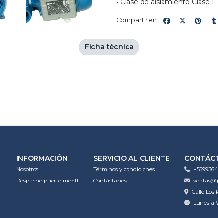
• Clase de aislamiento Clase F.
Compartir en:
Ficha técnica
INFORMACIÓN
SERVICIO AL CLIENTE
CONTÁC
Nosotros
Términos y condiciones
+5699364
Despacho puerto montt
Contáctanos
ventas@p
Calle Los 
Lunes a V