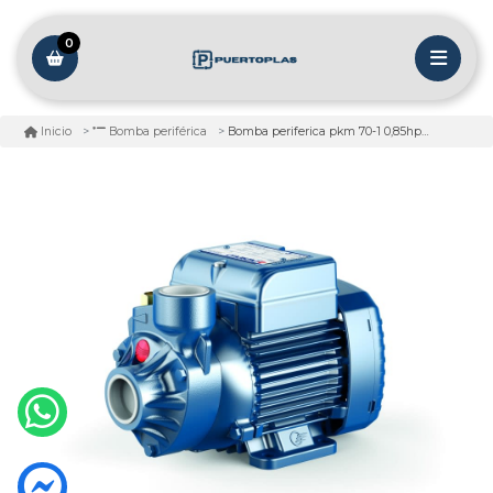
0
Bomba periferica pkm 70-1 0,85hp 220v
Inicio
Bomba periférica