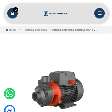
0
Bomba periferica pqm50e 0.5hp 220v
Inicio
Bomba periférica