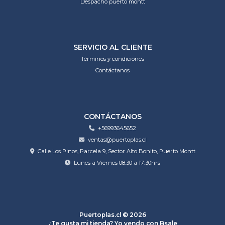
Despacho puerto montt
SERVICIO AL CLIENTE
Términos y condiciones
Contáctanos
CONTÁCTANOS
+56993645652
ventas@puertoplas.cl
Calle Los Pinos, Parcela 9, Sector Alto Bonito, Puerto Montt
Lunes a Viernes 08:30 a 17:30hrs
Puertoplas.cl © 2026
¿Te gusta mi tienda? Yo vendo con
Bsale