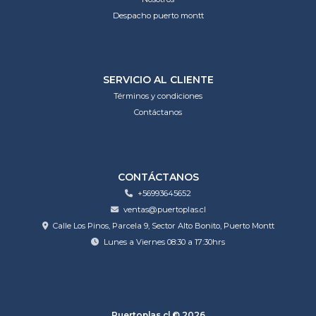
Despacho puerto montt
SERVICIO AL CLIENTE
Términos y condiciones
Contáctanos
CONTÁCTANOS
+56993645652
ventas@puertoplas.cl
Calle Los Pinos, Parcela 9, Sector Alto Bonito, Puerto Montt
Lunes a Viernes 08:30 a 17:30hrs
Puertoplas.cl © 2026