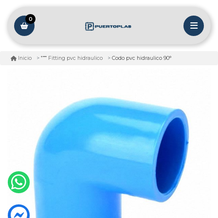
0
Codo pvc hidraulico 90°
Inicio
Fitting pvc hidraulico