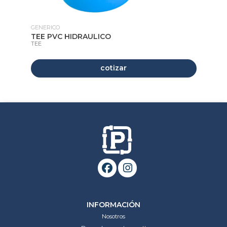
GENERICO
GE
HE
TEE PVC HIDRAULICO
CO
TEE
CO
cotizar
INFORMACIÓN
Nosotros