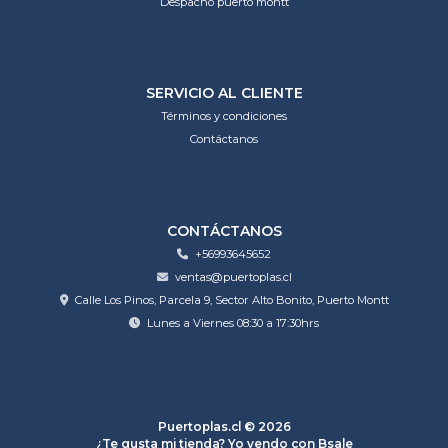
Despacho puerto montt
SERVICIO AL CLIENTE
Términos y condiciones
Contáctanos
CONTÁCTANOS
+56993645652
ventas@puertoplas.cl
Calle Los Pinos, Parcela 9, Sector Alto Bonito, Puerto Montt
Lunes a Viernes 08:30 a 17:30hrs
Puertoplas.cl © 2026
¿Te gusta mi tienda? Yo vendo con
Bsale