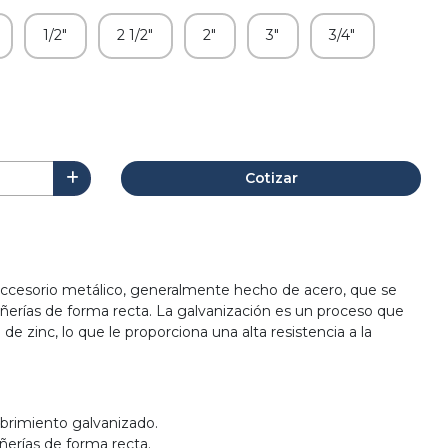
1/2"
2 1/2"
2"
3"
3/4"
Cotizar
accesorio metálico, generalmente hecho de acero, que se
cañerías de forma recta. La galvanización es un proceso que
de zinc, lo que le proporciona una alta resistencia a la
ubrimiento galvanizado.
ñerías de forma recta.