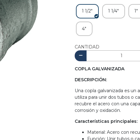
1 1/2"
1 1/4"
1"
4"
CANTIDAD
COPLA GALVANIZADA
DESCRIPCIÓN:
Una copla galvanizada es un 
utiliza para unir dos tubos o 
recubre el acero con una capa 
corrosión y oxidación.
Características principales:
Material: Acero con rec
Función: Unir tubos o ca