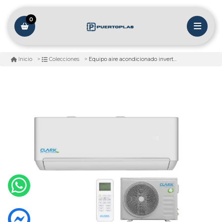
0
Equipo aire acondicionado inverter r32
Inicio
Colecciones