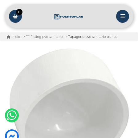
0
Tapagorro pvc sanitario blanco
Inicio
Fitting pvc sanitario