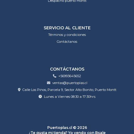
Despacho puerto montt
SERVICIO AL CLIENTE
Términos y condiciones
Contáctanos
CONTÁCTANOS
+56993645652
ventas@puertoplas.cl
Calle Los Pinos, Parcela 9, Sector Alto Bonito, Puerto Montt
Lunes a Viernes 08:30 a 17:30hrs
Puertoplas.cl © 2026
¿Te gusta mi tienda? Yo vendo con
Bsale