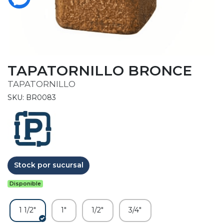
TAPATORNILLO BRONCE
TAPATORNILLO
SKU: BR0083
Stock por sucursal
Disponible
1 1/2"
1"
1/2"
3/4"