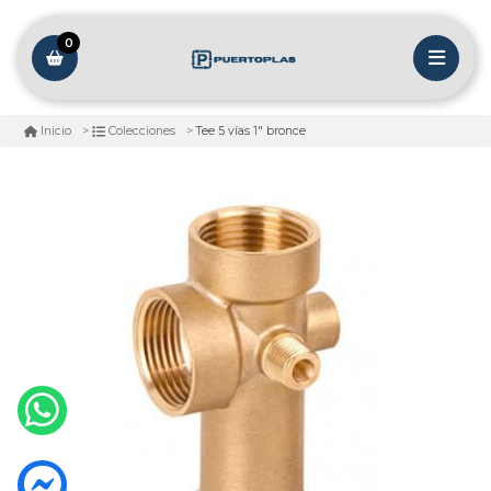
0
Tee 5 vías 1" bronce
Inicio
Colecciones