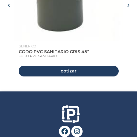
GENERICO
GE
CODO PVC SANITARIO GRIS 45°
CO
CODO PVC SANITARIO
CO
cotizar