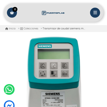
0
Transmisor de caudal siemens mag 5000 110-220 vac
Inicio
Colecciones