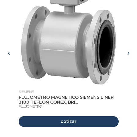
SIEMENS
SI
FLUJOMETRO MAGNETICO SIEMENS LINER
F
3100 TEFLON CONEX. BRI...
51
FLUJOMETRO
FL
cotizar