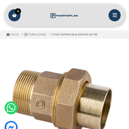
0
Union americana bronce so-he
Inicio
Colecciones