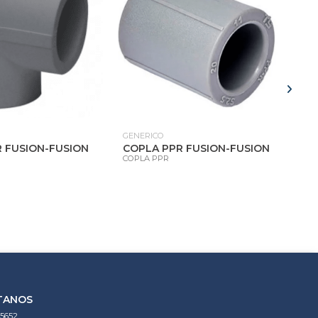
GENERICO
GEN
 FUSION-FUSION
COPLA PPR FUSION-FUSION
LLA
COPLA PPR
MA
LLA
TANOS
5652