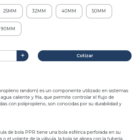
25MM
32MM
40MM
50MM
90MM
Cotizar
ipropileno random) es un componente utilizado en sistemas
gua caliente y fría, que permite controlar el flujo de
cadas con polipropileno, son conocidas por su durabilidad y
ula de bola PPR tiene una bola esférica perforada en su
ca o el volante de la válvula, la bola se alinea con la tubería,