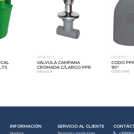
GENERICO
GENERICO
ICAL
VÁLVULA CAMPANA
CODO PPR
LTS
CROMADA C/LARGO PPR
90º
VÁLVULA
CODO PPR
INFORMACIÓN
SERVICIO AL CLIENTE
CONTÁC
Nosotros
Términos y condiciones
+5699364