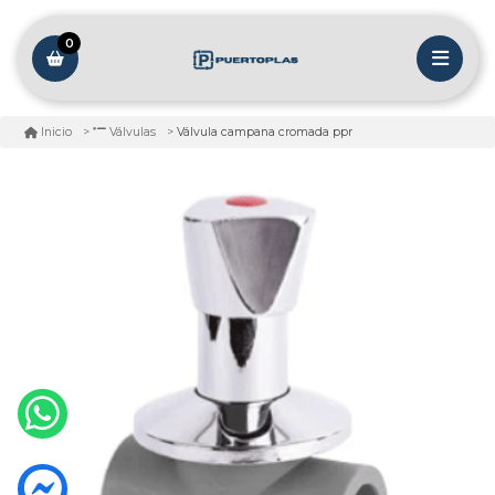
0
Válvula campana cromada ppr
Inicio
Válvulas