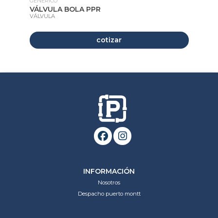
GENERICO
GE
VÁLVULA BOLA PPR
C
VÁLVULA
CO
cotizar
INFORMACIÓN
Nosotros
Despacho puerto montt