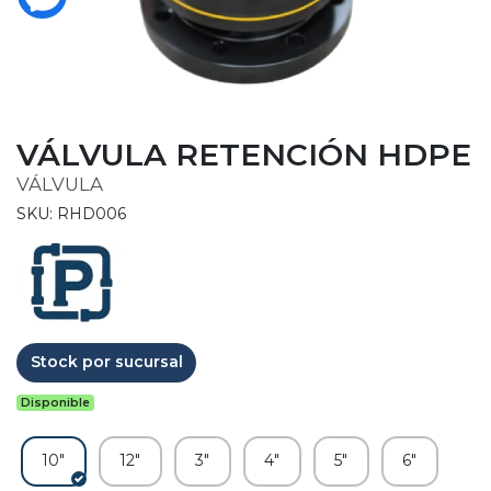
VÁLVULA RETENCIÓN HDPE
VÁLVULA
SKU: RHD006
Stock por sucursal
Disponible
10"
12"
3"
4"
5"
6"