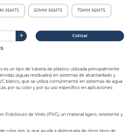
M X6MTS
50MM X6MTS
75MM X6MTS
Cotizar
IS
is es un tipo de tubería de plástico utilizada principalmente
rvidas (aguas residuales) en sistemas de alcantarillado y
PVC blanco, que se utiliza comúnmente en sistemas de agua
cas, por su color y por su uso específico en aplicaciones
en Policloruro de Vinilo (PVC), un material ligero, resistente y
e color gris, lo que ayuda a distinguirla de otros tipos de