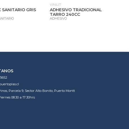
VINILIT
GEN
 SANITARIO GRIS
ADHESIVO TRADICIONAL
CO
TARRO 240CC
COD
NITARIO
ADHESIVO
TANOS
5652
uertoplas.cl
Pinos, Parcela 9, Sector Alto Bonito, Puerto Montt
iernes 08:30 a 17:30hrs