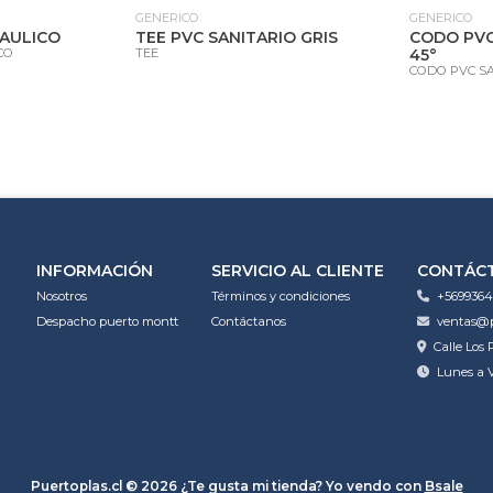
GENERICO
GENERICO
RAULICO
TEE PVC SANITARIO GRIS
CODO PVC
CO
TEE
45°
CODO PVC SA
INFORMACIÓN
SERVICIO AL CLIENTE
CONTÁC
Nosotros
Términos y condiciones
+5699364
Despacho puerto montt
Contáctanos
ventas@p
Calle Los 
Lunes a V
Puertoplas.cl © 2026
¿Te gusta mi tienda? Yo vendo con
Bsale