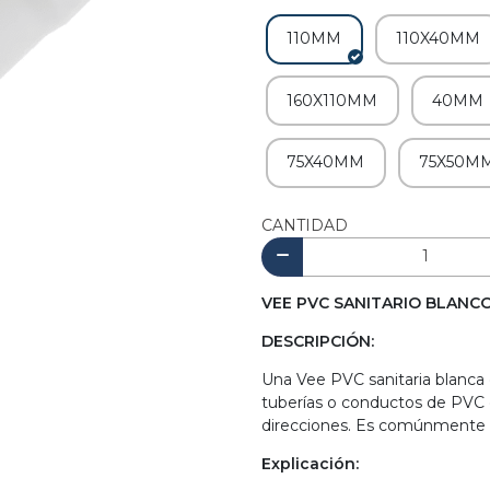
110MM
110X40MM
160X110MM
40MM
75X40MM
75X50M
CANTIDAD
VEE PVC SANITARIO BLANC
DESCRIPCIÓN:
Una Vee PVC sanitaria blanca 
tuberías o conductos de PVC d
direcciones. Es comúnmente ut
Explicación: