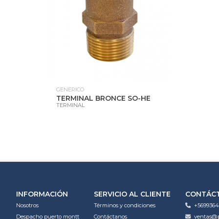
GENERICO
TERMINAL BRONCE SO-HE
TERMINAL
INFORMACIÓN
SERVICIO AL CLIENTE
CONTÁC
Nosotros
Términos y condiciones
+5699364
Despacho puerto montt
Contáctanos
ventas@p