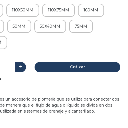
110X50MM
110X75MM
160MM
50MM
50X40MM
75MM
M
Cotizar
O
es un accesorio de plomería que se utiliza para conectar dos
e manera que el flujo de agua o líquido se divida en dos
ilizada en sistemas de drenaje y alcantarillado.