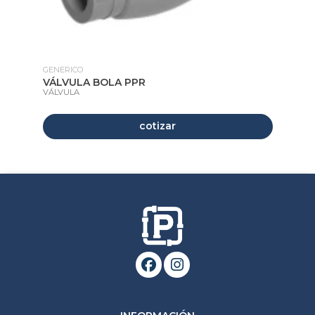
GENERICO
GE
VÁLVULA BOLA PPR
VÁ
VÁLVULA
VÁ
cotizar